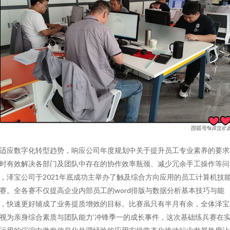
适应数字化转型趋势，响应公司年度规划中关于提升员工专业素养的要求
时有效解决各部门及团队中存在的协作效率瓶颈、减少冗余手工操作等问
，泽宝公司于2021年底成功主举办了触及综合方向应用的员工计算机技
赛。全各赛不仅提高企业内部员工的word排版与数据分析基本技巧与能
，快速更好辅成了业务提质增效的目标。比赛虽只有半月有余，全体泽宝
视为亲身综合素质与团队能力‘冲锋季一的成长事件，这次基础练兵赛在