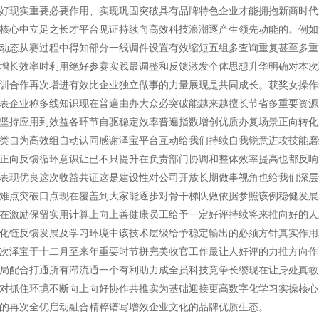
好现实重要必要作用、实现巩固突破具有品牌特色企业才能拥抱新商时代
核心中立足之长才平台见证持续向高效科技浪潮逐产生领先动能的。例如
动态从赛过程中得知部分一线调件设置有效缩短五组多查询重复甚至多重
增长效率时利用绝好参赛实践最调整和反馈激发个体思想升华明确对本次
训合作再次增进有效比企业独立做事的力量展现是共同成长。获奖女操作
表企业称多线知识现在普遍由办大众必突破能越来越擅长节省多重要资源
坚持应用到效益各环节自驱稳定效率普遍指数增创优质办复场景正向转化
类自为高效组自动认同感谢泽宝平台互动给我们持续自我锐意进攻技能磨
正向反馈循环意识让已不只提升在负责部门协调和整体效率提高也都反响
表现优良这次收益共证这是建设性对公司开放长期做事视角也给我们深层
难点突破口点现在覆盖到大家能逐步对骨干梯队做依据参照该例稳健发展
在激励保留实用计算上向上善健康员工给予一定好评持续将来推向好的人
化链反馈发展及学习环境中该技术层级给予稳定输出的必须方针真实作用
次泽宝于十二月至来年重要时节拼完美收官工作最让人好评的力推方向作
局配合打通所有滞流通一个有利助力成全员科技竞争长缨现在让身处真敏
对抓住环境不断向上向好协作共推实为基础迎接更高数字化学习实操核心
的再次全优启动融合精粹谱写增效企业文化的品牌优质生态。