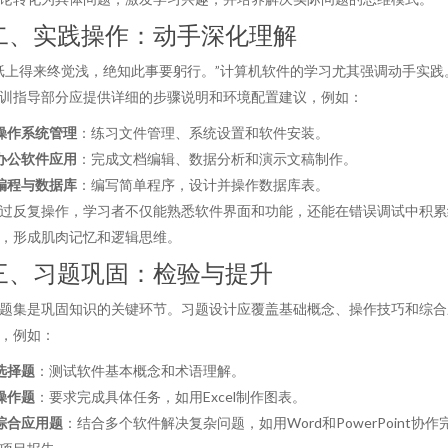
二、实践操作：动手深化理解
纸上得来终觉浅，绝知此事要躬行。”计算机软件的学习尤其强调动手实践
训指导部分应提供详细的步骤说明和环境配置建议，例如：
操作系统管理
：练习文件管理、系统设置和软件安装。
办公软件应用
：完成文档编辑、数据分析和演示文稿制作。
编程与数据库
：编写简单程序，设计并操作数据库表。
过反复操作，学习者不仅能熟悉软件界面和功能，还能在错误调试中积累
，形成肌肉记忆和逻辑思维。
三、习题巩固：检验与提升
题集是巩固知识的关键环节。习题设计应覆盖基础概念、操作技巧和综合
，例如：
选择题
：测试软件基本概念和术语理解。
操作题
：要求完成具体任务，如用Excel制作图表。
综合应用题
：结合多个软件解决复杂问题，如用Word和PowerPoint协作