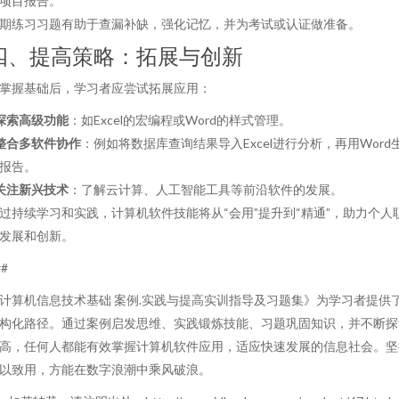
项目报告。
期练习习题有助于查漏补缺，强化记忆，并为考试或认证做准备。
四、提高策略：拓展与创新
掌握基础后，学习者应尝试拓展应用：
探索高级功能
：如Excel的宏编程或Word的样式管理。
整合多软件协作
：例如将数据库查询结果导入Excel进行分析，再用Word
报告。
关注新兴技术
：了解云计算、人工智能工具等前沿软件的发展。
过持续学习和实践，计算机软件技能将从“会用”提升到“精通”，助力个人
发展和创新。
##
计算机信息技术基础 案例.实践与提高实训指导及习题集》为学习者提供
构化路径。通过案例启发思维、实践锻炼技能、习题巩固知识，并不断探
高，任何人都能有效掌握计算机软件应用，适应快速发展的信息社会。坚
以致用，方能在数字浪潮中乘风破浪。